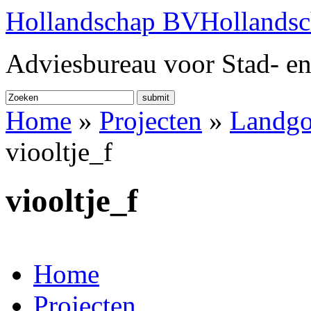
Hollandschap BV
Hollands
Adviesbureau voor Stad- en
submit
Home
»
Projecten
»
Landgo
viooltje_f
viooltje_f
Home
Projecten