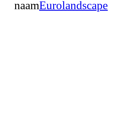
naam
Eurolandscape