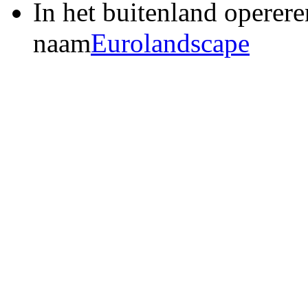
In het buitenland operere
naam
Eurolandscape