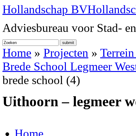
Hollandschap BV
Hollands
Adviesbureau voor Stad- en
submit
Home
»
Projecten
»
Terrei
Brede School Legmeer Wes
brede school (4)
Uithoorn – legmeer we
Home