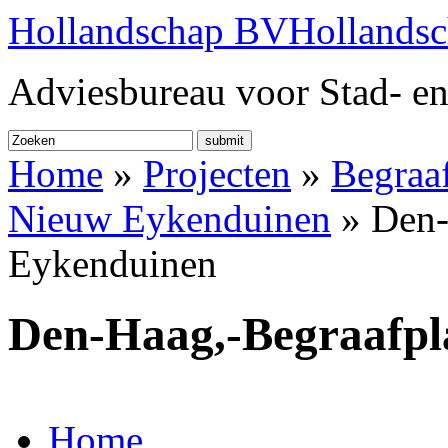
Hollandschap BV
Hollands
Adviesbureau voor Stad- en
submit
Home
»
Projecten
»
Begraa
Nieuw Eykenduinen
» Den-
Eykenduinen
Den-Haag,-Begraafpl
Home