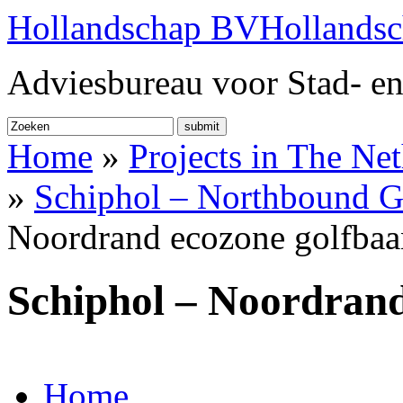
Hollandschap BV
Hollands
Adviesbureau voor Stad- en
submit
Home
»
Projects in The Ne
»
Schiphol – Northbound G
Noordrand ecozone golfbaa
Schiphol – Noordrand
Home